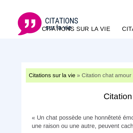
CITATIONS SUR LA VIE
CI
Citations sur la vie
»
Citation chat amour
Citatio
« Un chat possède une honnêteté émot
une raison ou une autre, peuvent cache