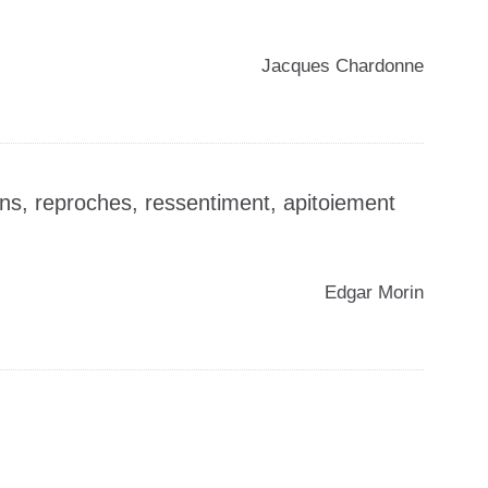
️Jacques Chardonne
ions, reproches, ressentiment, apitoiement
️Edgar Morin