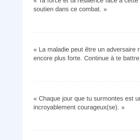
« Ta force et ta résilience face à cett
soutien dans ce combat. »
« La maladie peut être un adversaire r
encore plus forte. Continue à te batt
« Chaque jour que tu surmontes est un
incroyablement courageux(se). »