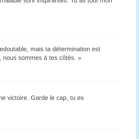
e maladie sont inspirantes. Tu as tout mon
edoutable, mais ta détermination est
re, nous sommes à tes côtés. »
e victoire. Garde le cap, tu es